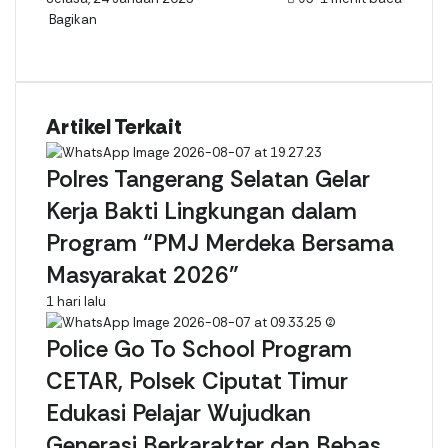
Bagikan
Facebook
X
LinkedIn
WhatsApp
Telegram
Line
%s
menit
baca
Artikel Terkait
Polres Tangerang Selatan Gelar
Kerja Bakti Lingkungan dalam
Program “PMJ Merdeka Bersama
Masyarakat 2026”
1 hari lalu
Police Go To School Program
CETAR, Polsek Ciputat Timur
Edukasi Pelajar Wujudkan
Generasi Berkarakter dan Bebas