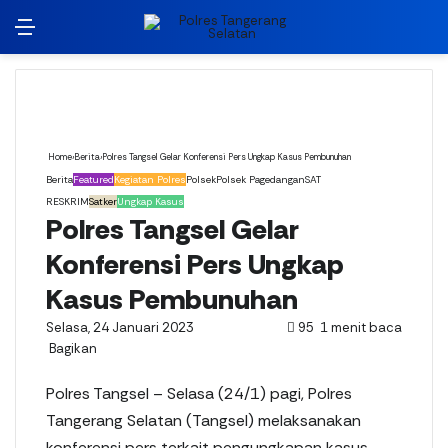
Menu
Switch
Ca
Home
›
Berita
›
Polres Tangsel Gelar Konferensi Pers Ungkap Kasus Pembunuhan
Berita
Featured
Kegiatan Polres
Polsek
Polsek Pagedangan
SAT
RESKRIM
Satker
Ungkap Kasus
Polres Tangsel Gelar
Konferensi Pers Ungkap
Kasus Pembunuhan
Selasa, 24 Januari 2023
95
1 menit baca
Bagikan
Facebook
X
LinkedIn
WhatsApp
Telegram
Line
%s
menit
Polres Tangsel – Selasa (24/1) pagi, Polres
baca
Tangerang Selatan (Tangsel) melaksanakan
konferensi pers terkait pengungkapan kasus