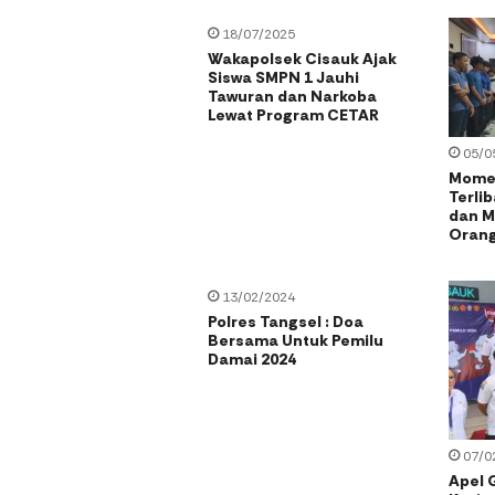
18/07/2025
Wakapolsek Cisauk Ajak
Siswa SMPN 1 Jauhi
Tawuran dan Narkoba
Lewat Program CETAR
05/0
Momen
Terli
dan M
Orang
13/02/2024
Polres Tangsel : Doa
Bersama Untuk Pemilu
Damai 2024
07/0
Apel 