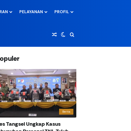
ARAN
PELAYANAN
PROFIL
Random Article
Switch skin
Cari
opuler
Berita
res Tangsel Ungkap Kasus