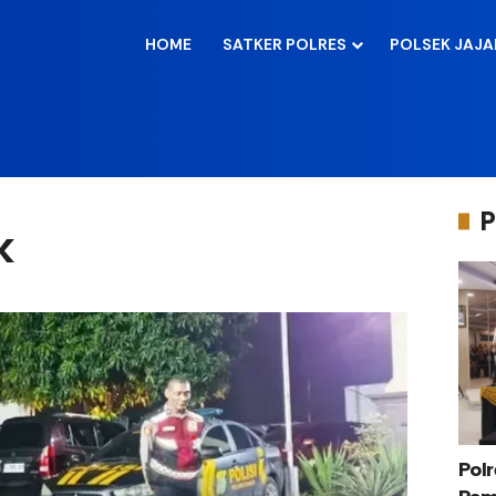
HOME
SATKER POLRES
POLSEK JAJ
P
k
Pol