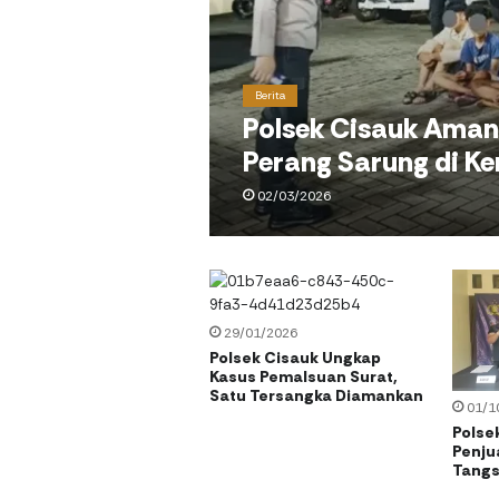
Berita
Polsek Cisauk Aman
Perang Sarung di K
02/03/2026
29/01/2026
Polsek Cisauk Ungkap
Kasus Pemalsuan Surat,
Satu Tersangka Diamankan
01/1
Polse
Penju
Tangs