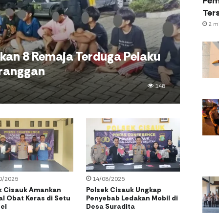
Pem
Ter
2 mi
kan 8 Remaja Terduga Pelaku
eranggan
148
0/2025
14/08/2025
k Cisauk Amankan
Polsek Cisauk Ungkap
al Obat Keras di Setu
Penyebab Ledakan Mobil di
el
Desa Suradita