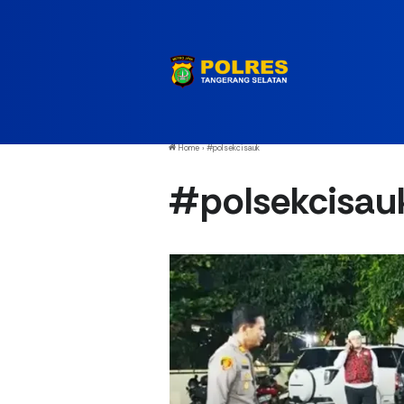
Home
›
#polsekcisauk
#polsekcisau