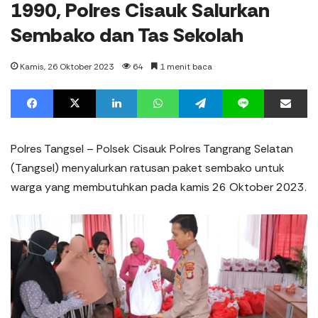
1990, Polres Cisauk Salurkan
Sembako dan Tas Sekolah
Kamis, 26 Oktober 2023
64
1 menit baca
Facebook
X
LinkedIn
WhatsApp
Telegram
Line
%s men
Polres Tangsel – Polsek Cisauk Polres Tangrang Selatan
(Tangsel) menyalurkan ratusan paket sembako untuk
warga yang membutuhkan pada kamis 26 Oktober 2023.