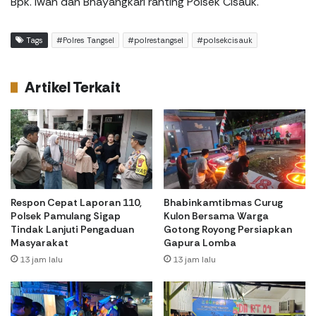
Bpk. Iwan dan Bhayangkari ranting Polsek Cisauk.
Tags
#Polres Tangsel
#polrestangsel
#polsekcisauk
Artikel Terkait
Respon Cepat Laporan 110,
Bhabinkamtibmas Curug
Polsek Pamulang Sigap
Kulon Bersama Warga
Tindak Lanjuti Pengaduan
Gotong Royong Persiapkan
Masyarakat
Gapura Lomba
13 jam lalu
13 jam lalu