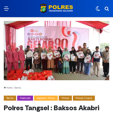
Menu
Switch
Ca
Home
›
Berita
Berita
Featured
Kegiatan Polres
Polsek
Polsek Cisauk
Polres Tangsel : Baksos Akabri