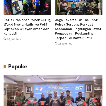
Razia Stasioner Polsek Curug,
Jaga Jakarta On The Spot:
Wujud Nyata Hadirnya Polri
Polsek Serpong Perkuat
Ciptakan Wilayah Aman dan
Keamanan Lingkungan Lewat
Kondusif
Pengecekan Poskamling
Terpadu di Rawa Buntu
13 jam lalu
13 jam lalu
Populer