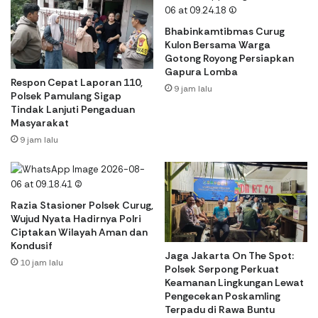
Bhabinkamtibmas Curug
Kulon Bersama Warga
Gotong Royong Persiapkan
Gapura Lomba
Respon Cepat Laporan 110,
9 jam lalu
Polsek Pamulang Sigap
Tindak Lanjuti Pengaduan
Masyarakat
9 jam lalu
Razia Stasioner Polsek Curug,
Wujud Nyata Hadirnya Polri
Ciptakan Wilayah Aman dan
Kondusif
Jaga Jakarta On The Spot:
10 jam lalu
Polsek Serpong Perkuat
Keamanan Lingkungan Lewat
Pengecekan Poskamling
Terpadu di Rawa Buntu