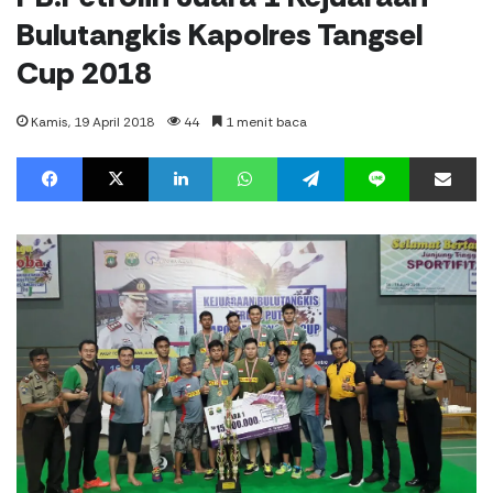
Bulutangkis Kapolres Tangsel
Cup 2018
Kamis, 19 April 2018
44
1 menit baca
Facebook
X
LinkedIn
WhatsApp
Telegram
Line
%s menit baca