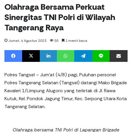
Olahraga Bersama Perkuat
Sinergitas TNI Polri di Wilayah
Tangerang Raya
Jumat, 4 Agustus 2023
55
1 menit baca
Facebook
X
LinkedIn
WhatsApp
Telegram
Line
%s men
Polres Tangsel – Jum’at (4/8) pagi, Puluhan personel
Polres Tangerang Selatan (Tangsel) datangi Mako Brigade
Kavaleri 1/Limpung Alugoro yang terletak di Jl. Rawa
Kutuk, Kel. Pondok Jagung Timur, Kec. Serpong Utara Kota
Tangerang Selatan.
Olahraga bersama TNI Polri di Lapangan Brigade