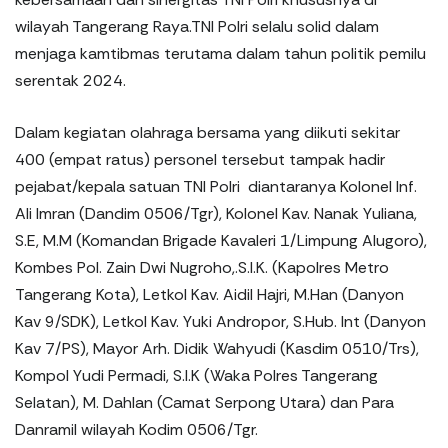
wilayah Tangerang Raya.TNI Polri selalu solid dalam
menjaga kamtibmas terutama dalam tahun politik pemilu
serentak 2024.
Dalam kegiatan olahraga bersama yang diikuti sekitar
400 (empat ratus) personel tersebut tampak hadir
pejabat/kepala satuan TNI Polri diantaranya Kolonel Inf.
Ali Imran (Dandim 0506/Tgr), Kolonel Kav. Nanak Yuliana,
S.E, M.M (Komandan Brigade Kavaleri 1/Limpung Alugoro),
Kombes Pol. Zain Dwi Nugroho,.S.I.K. (Kapolres Metro
Tangerang Kota), Letkol Kav. Aidil Hajri, M.Han (Danyon
Kav 9/SDK), Letkol Kav. Yuki Andropor, S.Hub. Int (Danyon
Kav 7/PS), Mayor Arh. Didik Wahyudi (Kasdim 0510/Trs),
Kompol Yudi Permadi, S.I.K (Waka Polres Tangerang
Selatan), M. Dahlan (Camat Serpong Utara) dan Para
Danramil wilayah Kodim 0506/Tgr.