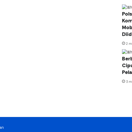
Pol
Kom
Mobi
Diid
2 m
Ber
Cip
Pel
3 m
an