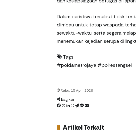
dan kesiapsiagaan petugas di lapan
Dalam peristiwa tersebut tidak ter
diimbau untuk tetap waspada terha
sewaktu-waktu, serta segera melap
menemukan kejadian serupa di ling
Tags
#poldametrojaya
#polrestangsel
Rabu, 15 April 2026
Bagikan
F
X
L
W
T
L
%
a
i
h
e
i
s
c
n
a
l
n
m
e
k
t
e
e
e
Artikel Terkait
b
e
s
g
n