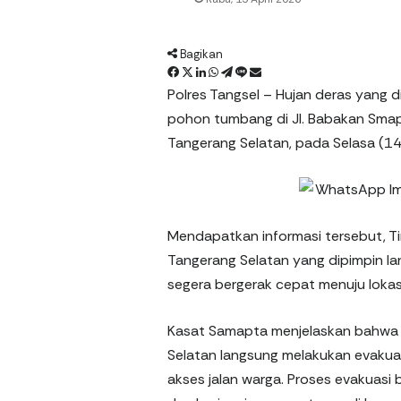
Bagikan
F
X
L
W
T
L
%
a
i
h
e
i
s
Polres Tangsel – Hujan deras yang 
c
n
a
l
n
m
pohon tumbang di Jl. Babakan Sma
e
k
t
e
e
e
Tangerang Selatan, pada Selasa (1
b
e
s
g
n
o
d
A
r
i
o
I
p
a
t
k
n
p
m
b
a
Mendapatkan informasi tersebut, Tim
c
Tangerang Selatan yang dipimpin la
a
segera bergerak cepat menuju loka
Kasat Samapta menjelaskan bahwa 
Selatan langsung melakukan evak
akses jalan warga. Proses evakuasi b