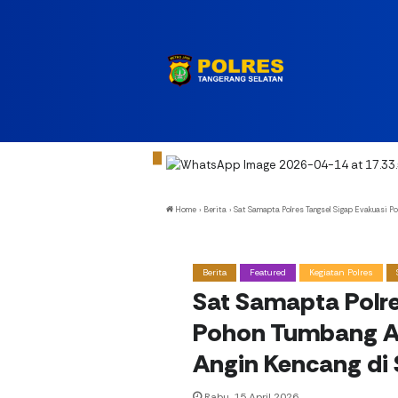
Home
›
Berita
›
Sat Samapta Polres Tangsel Sigap Evakuasi Po
Berita
Featured
Kegiatan Polres
Sat Samapta Polre
Pohon Tumbang Ak
Angin Kencang di
Rabu, 15 April 2026