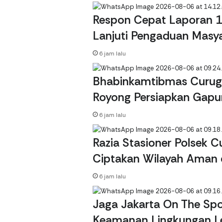
o
d
A
r
i
o
I
p
a
t
Respon Cepat Laporan 1
k
n
p
m
b
Lanjuti Pengaduan Masy
a
c
6 jam lalu
a
Bhabinkamtibmas Curug
Royong Persiapkan Gap
6 jam lalu
Razia Stasioner Polsek C
Ciptakan Wilayah Aman 
6 jam lalu
Jaga Jakarta On The Spo
Keamanan Lingkungan L