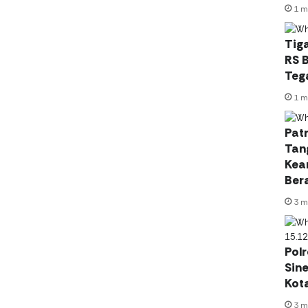
1 m
Tig
RS B
Teg
1 m
Patr
Tan
Kea
Ber
3 m
Pol
Sin
Kot
3 m