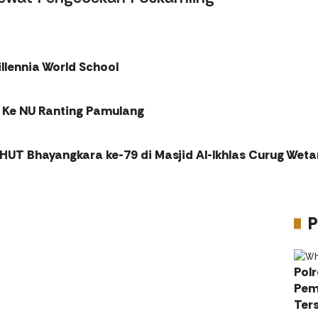
llennia World School
 Ke NU Ranting Pamulang
 HUT Bhayangkara ke-79 di Masjid Al-Ikhlas Curug Weta
P
Pol
Pem
Ter