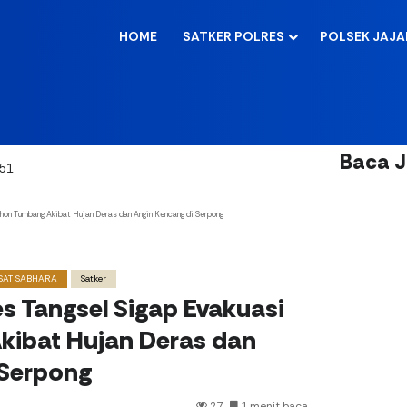
HOME
SATKER POLRES
POLSEK JAJ
Baca 
hon Tumbang Akibat Hujan Deras dan Angin Kencang di Serpong
SAT SABHARA
Satker
s Tangsel Sigap Evakuasi
ibat Hujan Deras dan
 Serpong
27
1 menit baca