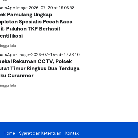
sek Pamulang Ungkap
plotan Spesialis Pecah Kaca
l, Puluhan TKP Berhasil
entifikasi
inggu lalu
bekal Rekaman CCTV, Polsek
utat Timur Ringkus Dua Terduga
aku Curanmor
inggu lalu
Home
Syarat dan Ketentuan
Kontak