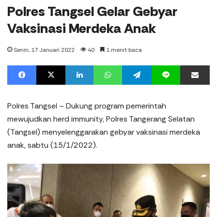
Polres Tangsel Gelar Gebyar
Vaksinasi Merdeka Anak
Senin, 17 Januari 2022
40
1 menit baca
Facebook
X
LinkedIn
WhatsApp
Telegram
Line
%s men
Polres Tangsel – Dukung program pemerintah
mewujudkan herd immunity, Polres Tangerang Selatan
(Tangsel) menyelenggarakan gebyar vaksinasi merdeka
anak, sabtu (15/1/2022).