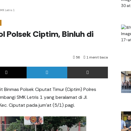
 SMK Letris 1
l Polsek Ciptim, Binluh di
56
1 menit baca
ok
X
LinkedIn
%s menit baca
nit Binmas Polsek Ciputat Timur (Ciptim) Polres
bangi SMK Letris 1 yang beralamat di Jl.
c. Ciputat pada jum’at (5/1) pagi.