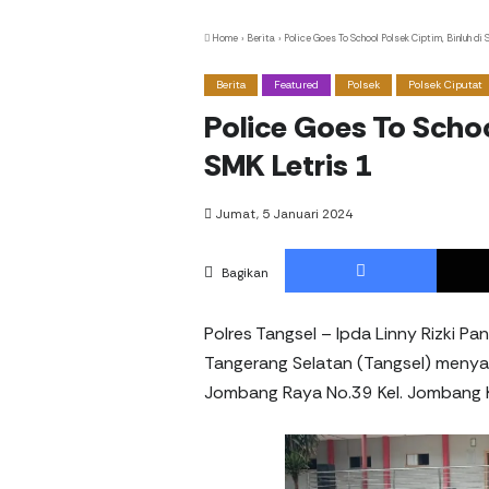
Home
›
Berita
›
Police Goes To School Polsek Ciptim, Binluh di
Berita
Featured
Polsek
Polsek Ciputat
Police Goes To Schoo
SMK Letris 1
Jumat, 5 Januari 2024
Facebo
Bagikan
Polres Tangsel – Ipda Linny Rizki Pa
Tangerang Selatan (Tangsel) menyam
Jombang Raya No.39 Kel. Jombang Ke