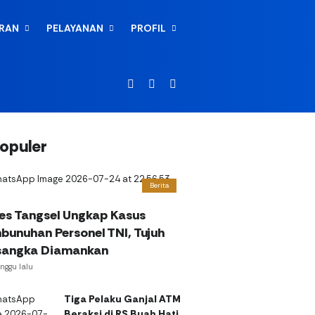
ARAN
PELAYANAN
PROFIL
Random Article
Switch skin
Cari
opuler
Berita
res Tangsel Ungkap Kasus
bunuhan Personel TNI, Tujuh
sangka Diamankan
nggu lalu
Tiga Pelaku Ganjal ATM
Beraksi di RS Buah Hati,