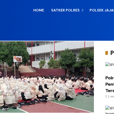
HOME
SATKER POLRES
POLSEK JAJ
P
Pol
Pem
Ter
1 mi