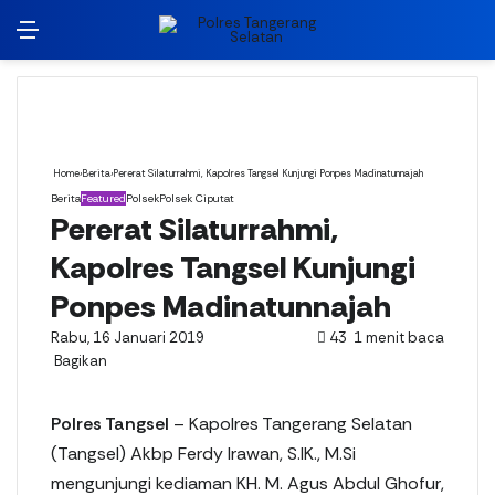
Menu
Switch
Ca
Home
›
Berita
›
Pererat Silaturrahmi, Kapolres Tangsel Kunjungi Ponpes Madinatunnajah
Berita
Featured
Polsek
Polsek Ciputat
Pererat Silaturrahmi,
Kapolres Tangsel Kunjungi
Ponpes Madinatunnajah
Rabu, 16 Januari 2019
43
1 menit baca
Bagikan
F
X
L
W
T
L
%
a
i
h
e
i
s
Polres Tangsel
– Kapolres Tangerang Selatan
c
n
a
l
n
m
(Tangsel) Akbp Ferdy Irawan, S.IK., M.Si
e
k
t
e
e
e
b
e
s
g
n
mengunjungi kediaman KH. M. Agus Abdul Ghofur,