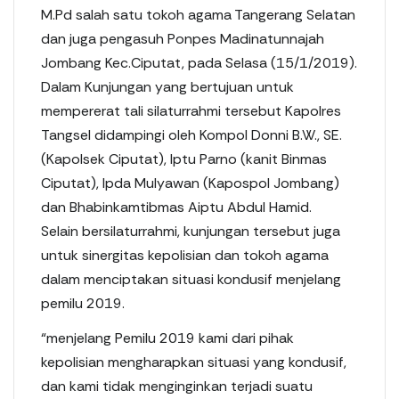
o
d
A
r
i
M.Pd salah satu tokoh agama Tangerang Selatan
o
I
p
a
t
dan juga pengasuh Ponpes Madinatunnajah
k
n
p
m
b
a
Jombang Kec.Ciputat, pada Selasa (15/1/2019).
c
Dalam Kunjungan yang bertujuan untuk
a
mempererat tali silaturrahmi tersebut Kapolres
Tangsel didampingi oleh Kompol Donni B.W., SE.
(Kapolsek Ciputat), Iptu Parno (kanit Binmas
Ciputat), Ipda Mulyawan (Kapospol Jombang)
dan Bhabinkamtibmas Aiptu Abdul Hamid.
Selain bersilaturrahmi, kunjungan tersebut juga
untuk sinergitas kepolisian dan tokoh agama
dalam menciptakan situasi kondusif menjelang
pemilu 2019.
“menjelang Pemilu 2019 kami dari pihak
kepolisian mengharapkan situasi yang kondusif,
dan kami tidak menginginkan terjadi suatu