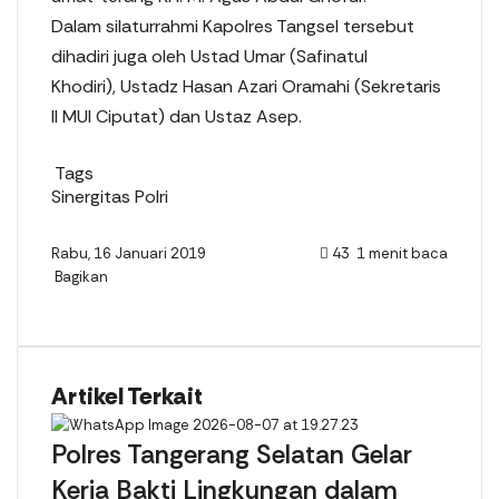
Dalam silaturrahmi Kapolres Tangsel tersebut
dihadiri juga oleh Ustad Umar (Safinatul
Khodiri), Ustadz Hasan Azari Oramahi (Sekretaris
II MUI Ciputat) dan Ustaz Asep.
Tags
Sinergitas Polri
Rabu, 16 Januari 2019
43
1 menit baca
Bagikan
F
X
L
W
T
L
%
a
i
h
e
i
s
c
n
a
l
n
m
e
k
t
e
e
e
Artikel Terkait
b
e
s
g
n
o
d
A
r
i
o
I
p
a
t
Polres Tangerang Selatan Gelar
k
n
p
m
b
Kerja Bakti Lingkungan dalam
a