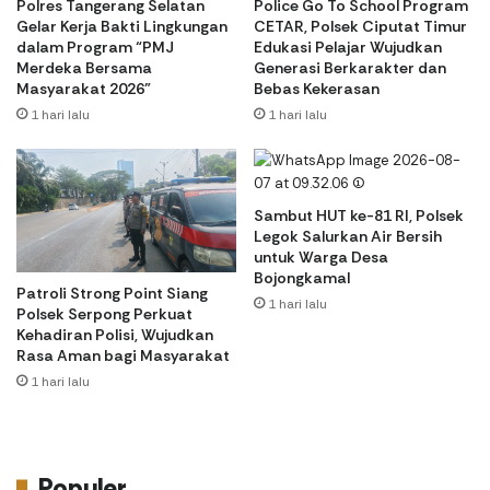
Polres Tangerang Selatan
Police Go To School Program
Gelar Kerja Bakti Lingkungan
CETAR, Polsek Ciputat Timur
dalam Program “PMJ
Edukasi Pelajar Wujudkan
Merdeka Bersama
Generasi Berkarakter dan
Masyarakat 2026”
Bebas Kekerasan
1 hari lalu
1 hari lalu
Sambut HUT ke-81 RI, Polsek
Legok Salurkan Air Bersih
untuk Warga Desa
Bojongkamal
Patroli Strong Point Siang
1 hari lalu
Polsek Serpong Perkuat
Kehadiran Polisi, Wujudkan
Rasa Aman bagi Masyarakat
1 hari lalu
Populer