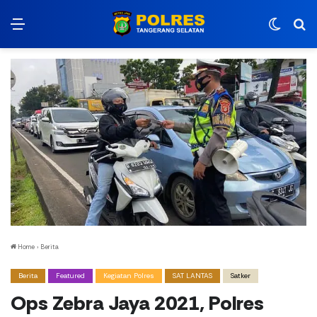
Menu
Switch
Ca
Home
›
Berita
Berita
Featured
Kegiatan Polres
SAT LANTAS
Satker
Ops Zebra Jaya 2021, Polres