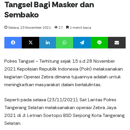
Tangsel Bagi Masker dan
Sembako
Selasa, 23 November 2021
27
1 menit baca
Facebook
X
LinkedIn
WhatsApp
Telegram
Line
%s men
Polres Tangsel – Terhitung sejak 15 s.d 28 November
2021 Kepolisian Republik Indonesia (Polri) melaksanakan
kegiatan Operasi Zebra dimana tujuannya adalah untuk
meningkatkan masyarakat dalam berlalulintas.
Seperti pada selasa (23/11/2021), Sat Lantas Polres
Tangerang Selatan melaksanakan operasi Zebra Jaya
2021 di Jl. Letnan Soetopo BSD Serpong Kota Tangerang
Selatan.