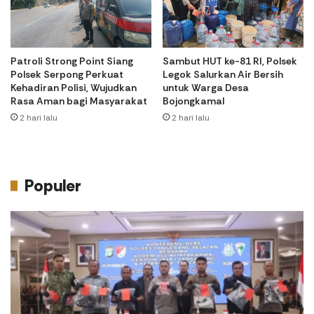
Patroli Strong Point Siang
Sambut HUT ke-81 RI, Polsek
Polsek Serpong Perkuat
Legok Salurkan Air Bersih
Kehadiran Polisi, Wujudkan
untuk Warga Desa
Rasa Aman bagi Masyarakat
Bojongkamal
2 hari lalu
2 hari lalu
Populer