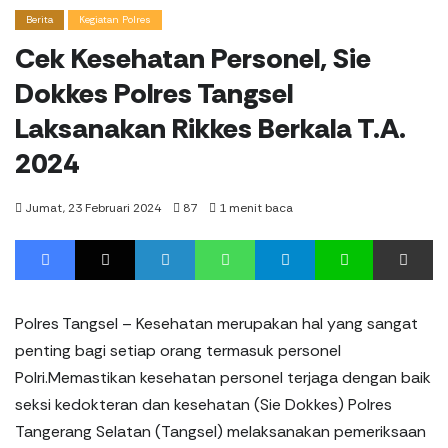
Berita
Kegiatan Polres
Cek Kesehatan Personel, Sie
Dokkes Polres Tangsel
Laksanakan Rikkes Berkala T.A.
2024
Jumat, 23 Februari 2024
87
1 menit baca
Facebook
X
LinkedIn
WhatsApp
Telegram
Line
%s men
Polres Tangsel – Kesehatan merupakan hal yang sangat
penting bagi setiap orang termasuk personel
Polri.Memastikan kesehatan personel terjaga dengan baik
seksi kedokteran dan kesehatan (Sie Dokkes) Polres
Tangerang Selatan (Tangsel) melaksanakan pemeriksaan